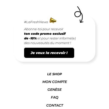
#LaFreshNews
Abonne-toi pour recevoir
ton code promo exclusif
de -10%
et pour rester informé(e)
des nouveautés du moment !
Je veux la recevoir !
LE SHOP
MON COMPTE
GENÈSE
FAQ
CONTACT