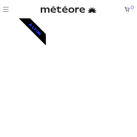
0
À LYON