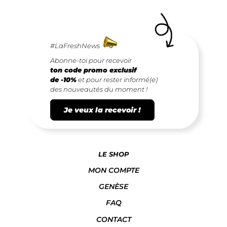
#LaFreshNews
Abonne-toi pour recevoir
ton code promo exclusif
de -10%
et pour rester informé(e)
des nouveautés du moment !
Je veux la recevoir !
LE SHOP
MON COMPTE
GENÈSE
FAQ
CONTACT